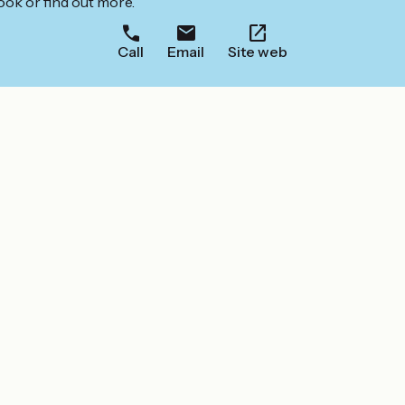
ook or find out more.
Call
Email
Site web