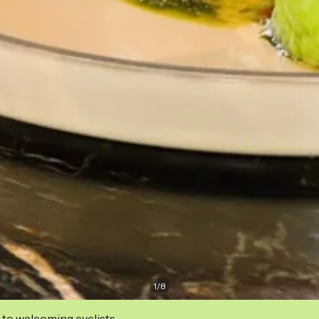
1
/
8
 to welcoming cyclists.