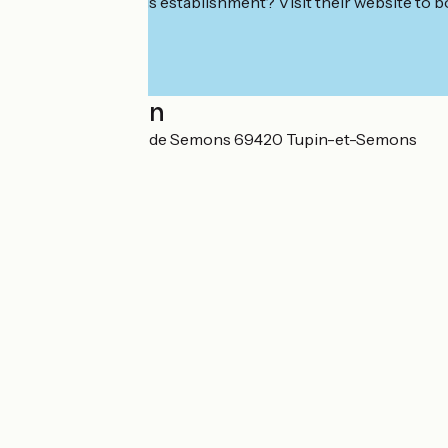
Interested in this establishment? Visit their website to b
Localisation
1 Ancienne Route de Semons 69420 Tupin-et-Semons