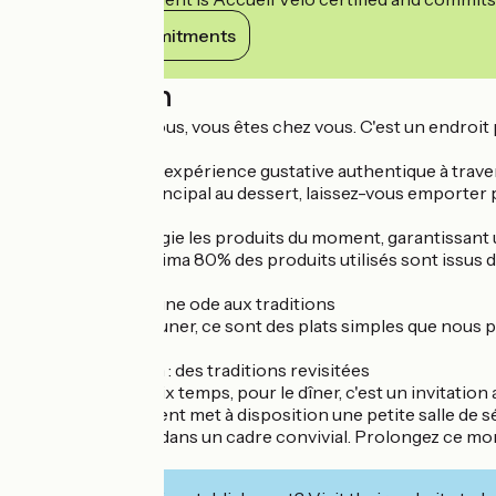
View its commitments
Description
Vous êtes chez nous, vous êtes chez vous. C'est un endroit 
Plongez dans une expérience gustative authentique à travers
saison. Du plat principal au dessert, laissez-vous emporter 
Notre chef privilégie les produits du moment, garantissant u
assurons qu'à minima 80% des produits utilisés sont issus de
Menu Déjeuner : une ode aux traditions
Servi pour le déjeuner, ce sont des plats simples que no
Menu dégustation : des traditions revisitées
En trois, cinq ou six temps, pour le dîner, c'est un invitatio
Notre établissement met à disposition une petite salle de 
professionnelles dans un cadre convivial. Prolongez ce mom
et chaleureuse.