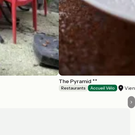
The Pyramid **
Vie
Restaurants
Accueil Vélo