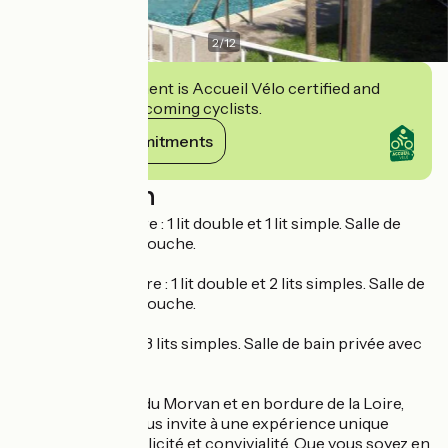
2
/
12
This establishment is Accueil Vélo certified and
commits to welcoming cyclists.
View its commitments
Description
Chambre la Besbre : 1 lit double et 1 lit simple. Salle de
bain privée avec douche.
Chambre la Rosière : 1 lit double et 2 lits simples. Salle de
bain privée avec douche.
Chambre l'Allier : 3 lits simples. Salle de bain privée avec
douche.
Niché à deux pas du Morvan et en bordure de la Loire,
notre domaine vous invite à une expérience unique
alliant calme, simplicité et convivialité. Que vous soyez en