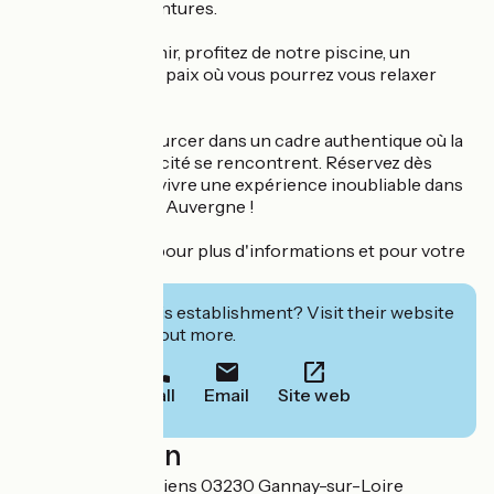
une journée d'aventures.
Pour vous rafraîchir, profitez de notre piscine, un
véritable havre de paix où vous pourrez vous relaxer
sous le soleil.
Venez vous ressourcer dans un cadre authentique où la
nature et la simplicité se rencontrent. Réservez dès
maintenant pour vivre une expérience inoubliable dans
notre domaine en Auvergne !
Contactez-nous pour plus d'informations et pour votre
réservation.
Interested in this establishment? Visit their website
to book or find out more.
Call
Email
Site web
Localisation
4 chemin des Terriens 03230 Gannay-sur-Loire