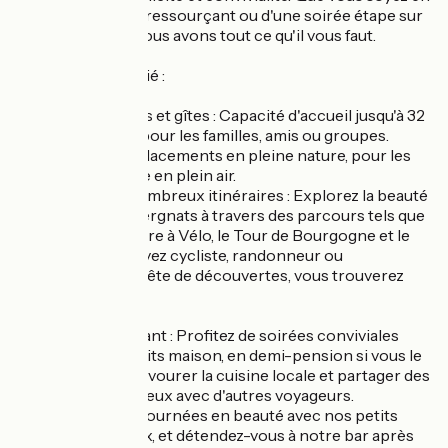
quête d'un séjour ressourçant ou d'une soirée étape sur
votre parcours, nous avons tout ce qu'il vous faut.
Hébergement varié :
Chambres d'hôtes et gîtes : Capacité d'accueil jusqu'à 32
personnes, idéal pour les familles, amis ou groupes.
Camping : 25 emplacements en pleine nature, pour les
amoureux de la vie en plein air.
À proximité de nombreux itinéraires : Explorez la beauté
des paysages auvergnats à travers des parcours tels que
l'EuroVelo 6, la Loire à Vélo, le Tour de Bourgogne et le
GR3. Que vous soyez cycliste, randonneur ou
simplement en quête de découvertes, vous trouverez
votre bonheur ici.
Un séjour dépaysant : Profitez de soirées conviviales
autour de repas faits maison, en demi-pension si vous le
souhaitez, pour savourer la cuisine locale et partager des
moments chaleureux avec d'autres voyageurs.
Commencez vos journées en beauté avec nos petits
déjeuners copieux, et détendez-vous à notre bar après