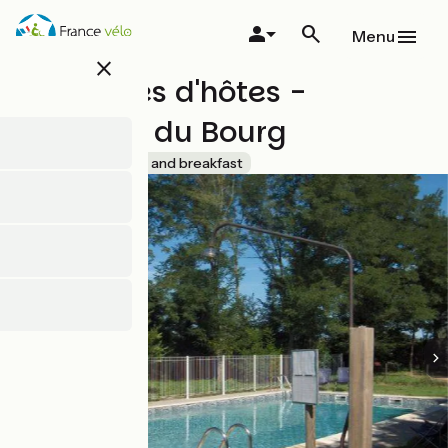
Skip
to
Menu
main
close
content
Chambres d'hôtes -
Domaine du Bourg
Accueil Vélo
Bed and breakfast