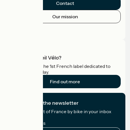
Contact
Our mission
Press area
Pro area
What is Accueil Vélo?
Accueil Vélo is the 1st French label dedicated to
cyclists on holiday.
Find out more
I subscribe to the newsletter
Receive the best of France by bike in your inbox
every month.
My email address