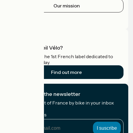
Our mission
Press area
Pro area
What is Accueil Vélo?
Accueil Vélo is the 1st French label dedicated to
cyclists on holiday.
Find out more
I subscribe to the newsletter
Receive the best of France by bike in your inbox
every month.
My email address
My
email