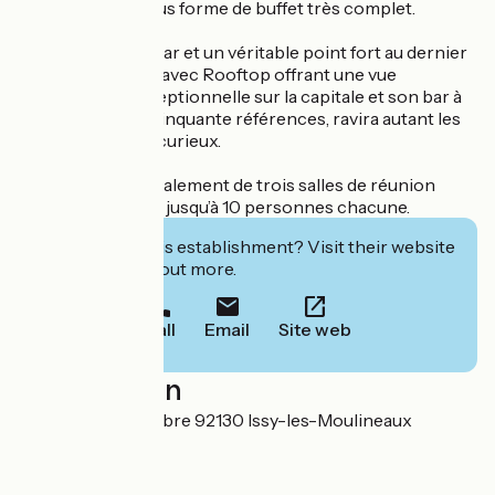
déjeuner servi sous forme de buffet très complet.
Un salon lounge bar et un véritable point fort au dernier
étage : un Skybab avec Rooftop offrant une vue
panoramique exceptionnelle sur la capitale et son bar à
gin, avec plus de cinquante références, ravira autant les
amateurs que les curieux.
L’hôtel dispose également de trois salles de réunion
pouvant accueillir jusqu’à 10 personnes chacune.
Interested in this establishment? Visit their website
to book or find out more.
Call
Email
Site web
Localisation
5 rue du 4 Septembre 92130 Issy-les-Moulineaux