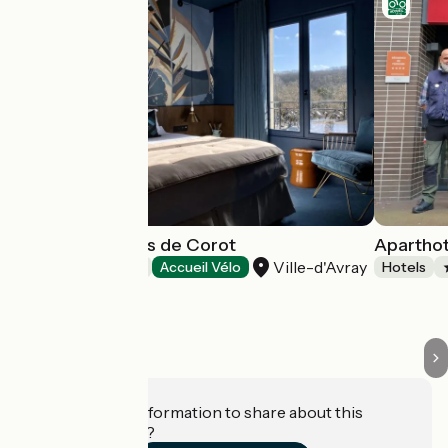
Hôtel Les Etangs de Corot
Aparthot
Ville-d'Avray
Hotels
Accueil Vélo
Hotels
Do you have information to share about this
establishment?