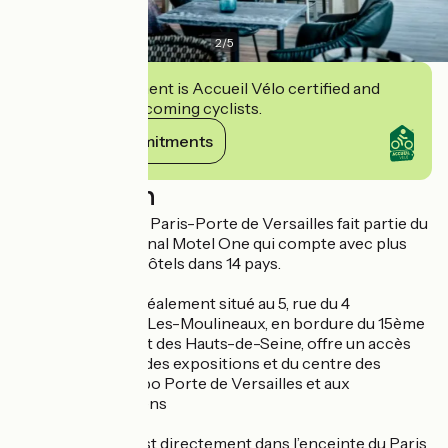
2
/
5
This establishment is Accueil Vélo certified and
commits to welcoming cyclists.
View its commitments
Description
L’hôtel Motel One Paris-Porte de Versailles fait partie du
groupe international Motel One qui compte avec plus
d’une centaine d’hôtels dans 14 pays.
L’établissement idéalement situé au 5, rue du 4
septembre à Issy-Les-Moulineaux, en bordure du 15ème
arrondissement et des Hauts-de-Seine, offre un accès
immédiat au parc des expositions et du centre des
congrès Paris Expo Porte de Versailles et aux
transports parisiens
L’établissement est directement dans l’enceinte du Paris