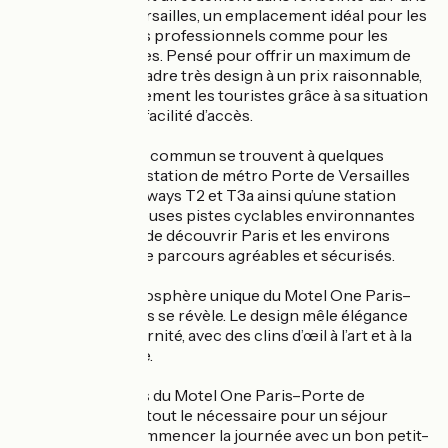
Expo Porte de Versailles, un emplacement idéal pour les
visiteurs de salons professionnels comme pour les
voyageurs d’affaires. Pensé pour offrir un maximum de
confort dans un cadre très design à un prix raisonnable,
l’hôtel séduit également les touristes grâce à sa situation
privilégiée et à sa facilité d’accès.
Les transports en commun se trouvent à quelques
minutes à pied : la station de métro Porte de Versailles
(ligne 12), les tramways T2 et T3a ainsi qu’une station
Vélib’. Les nombreuses pistes cyclables environnantes
permettent aussi de découvrir Paris et les environs
autrement, au fil de parcours agréables et sécurisés.
Dès l’entrée, l’atmosphère unique du Motel One Paris–
Porte de Versailles se révèle. Le design mêle élégance
française et modernité, avec des clins d’œil à l’art et à la
culture parisienne.
Les 347 chambres du Motel One Paris–Porte de
Versailles offrent tout le nécessaire pour un séjour
confortable et commencer la journée avec un bon petit-