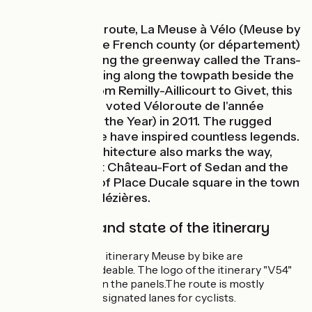
European cycle route, La Meuse à Vélo (Meuse by
bike) crosses the French county (or département)
of Ardennes using the greenway called the Trans-
Ardennes. Running along the towpath beside the
Meuse River from Remilly-Aillicourt to Givet, this
cycle route was voted Véloroute de l'année
(Cycle Route of the Year) in 2011. The rugged
landscapes here have inspired countless legends.
Remarkable architecture also marks the way,
such as the vast Château-Fort of Sedan and the
grand facades of Place Ducale square in the town
of Charleville-Mézières.
Signposting and state of the itinerary
The 443 km of the itinerary Meuse by bike are
signposted and rideable. The logo of the itinerary "V54"
will be indicated on the panels.The route is mostly
developped on designated lanes for cyclists.