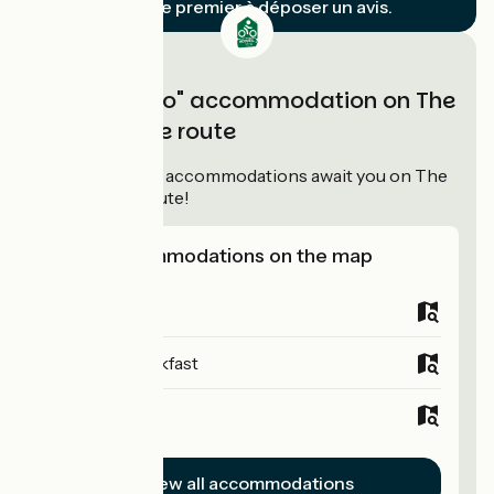
Soyez le premier à déposer un avis.
"Accueil Vélo" accommodation on The
Meuse cycle route
53
Accueil Vélo
accommodations await you on The
Meuse cycle route!
View accommodations on the map
Campsites
Bed and breakfast
Hotels
View all accommodations