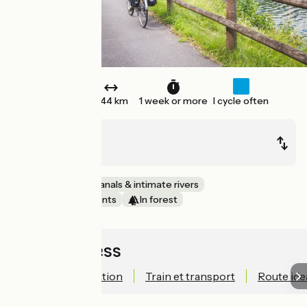
One way
444 km
1 week or more
I cycle often
Langres
Givet
EuroVelo
Canals & intimate rivers
Castles & Monuments
In forest
Quick access
Technical information
Train et transport
Route ide