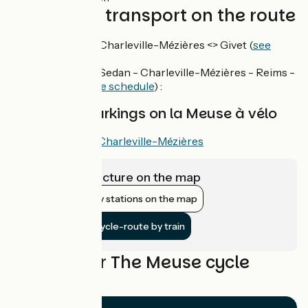
Trains and transport on the route
TER railway Charleville-Mézières <> Givet
(
see
schedule
) :
TER railway Sedan - Charleville-Mézières - Reims -
Paris Est (
see schedule
) :
Long-time parkings on la Meuse à vélo
Parkings in Charleville-Mézières
View infrastructure on the map
Show nearby stations on the map
Get to the cycle-route by train
Reviews for The Meuse cycle
route