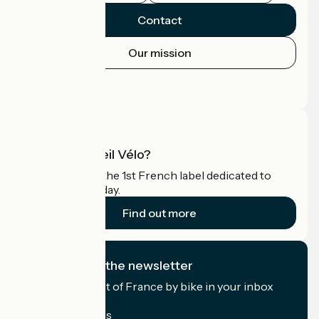
Contact
Our mission
Press area
Pro area
What is Accueil Vélo?
Accueil Vélo is the 1st French label dedicated to
cyclists on holiday.
Find out more
I subscribe to the newsletter
Receive the best of France by bike in your inbox
every month.
My email address