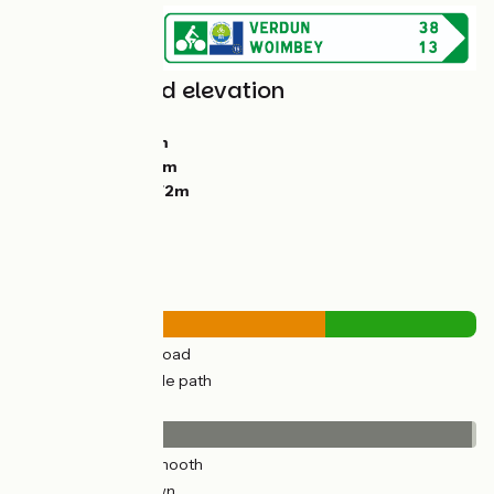
Gradients and elevation
Ascents:
1340m
Descents:
1667m
Lowest point:
99m
Highest point:
472m
Road types
311km
(67%) By road
151km
(33%) Cycle path
Surface
459km
(99%) Smooth
3km
(1%) Unknown