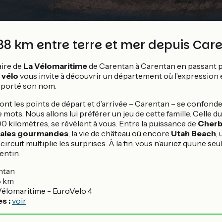
88 km entre terre et mer depuis Car
aire de
La Vélomaritime
de Carentan à Carentan en passant 
 vélo
vous invite à découvrir un département où l’expression 
n porté son nom.
ont les points de départ et d’arrivée – Carentan – se confond
e mots. Nous allons lui préférer un jeu de cette famille. Celle d
 kilomètres, se révèlent à vous. Entre la puissance de
Cherbo
ales gourmandes
, la vie de château où encore
Utah Beach
,
e circuit multiplie les surprises. À la fin, vous n’auriez qu’une se
entin.
ntan
8 km
Vélomaritime - EuroVelo 4
es :
voir