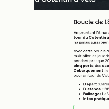
Boucle de 1
Empruntant l'itinér
tour du Cotentin à
n’a jamais aussi bie
Avec cette boucle d
multiplier les jeux d
pendant presque 200
cinq ports
, des
esc
Débarquement
; l
pour un tour du Cot
Départ :
Care
Distance :
18
Balisage :
La 
Infos pratiqu