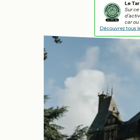
Le Ta
Sur ce 
d’acti
car ou 
Découvrez tous l