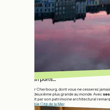
Encore et en ports…
En arrivant sur Cherbourg, dont vous ne cesserez jamais 
artificielle
, la deuxième plus grande au monde. Avec
ses
la mer et séduit par son patrimoine architectural remarq
l’incontournable Cité de la Mer
.