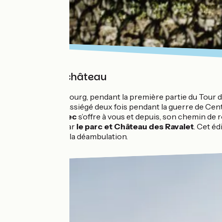
La vie de château
Jusqu’à Cherbourg, pendant la première partie du Tour du C
le-Vicomte
, assiégé deux fois pendant la guerre de Cen
de Bricquebec
s’offre à vous et depuis, son chemin de 
surprendre par
le parc et Château des Ravalet
. Cet éd
lieu propice à la déambulation.