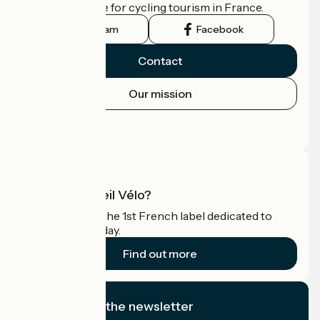
the official guide for cycling tourism in France.
Instagram
Facebook
Contact
Our mission
Press area
Pro area
What is Accueil Vélo?
Accueil Vélo is the 1st French label dedicated to
cyclists on holiday.
Find out more
I subscribe to the newsletter