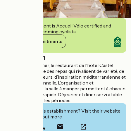
This establishment is Accueil Vélo certified and
commits to welcoming cyclists.
View its commitments
Description
Du déjeuner au dîner, le restaurant de l’hôtel Castel
Luberon vous offre des repas qui rivalisent de variété, de
saveurs et de couleurs, d’inspiration méditerranéenne et
de cuisine traditionnelle. L’organisation et
l’aménagement de la salle à manger permettent à chacun
un service aisé et rapide. Déjeuner et dîner servi à table
ou en buffet selon les périodes.
Interested in this establishment? Visit their website
to book or find out more.