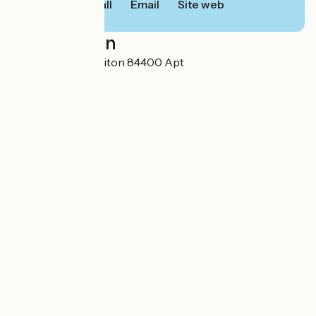
Call
Email
Site web
Localisation
1526, Avenue de Viton 84400 Apt