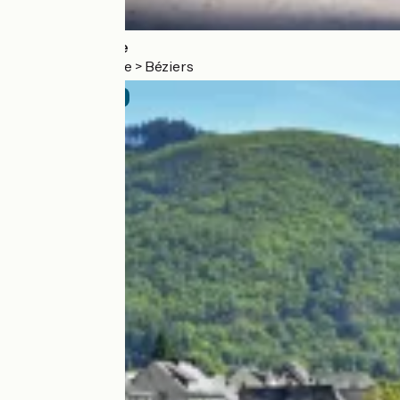
La Véloccitanie
Seuil de Naurouze > Béziers
Official route