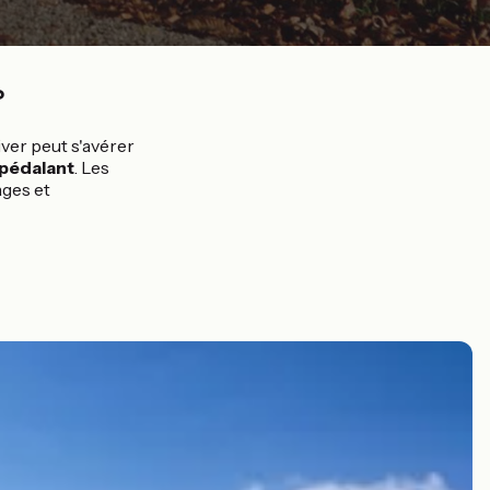
?
iver peut s'avérer
 pédalant
. Les
ages et