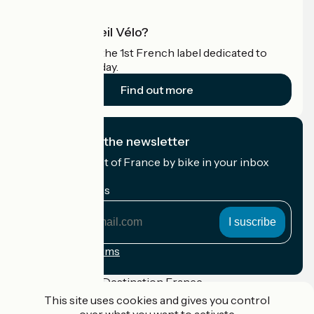
What is Accueil Vélo?
Accueil Vélo is the 1st French label dedicated to
cyclists on holiday.
Find out more
I subscribe to the newsletter
Receive the best of France by bike in your inbox
every month.
My email address
My
email
address
Registration terms
Funded as part of Destination France
This site uses cookies and gives you control