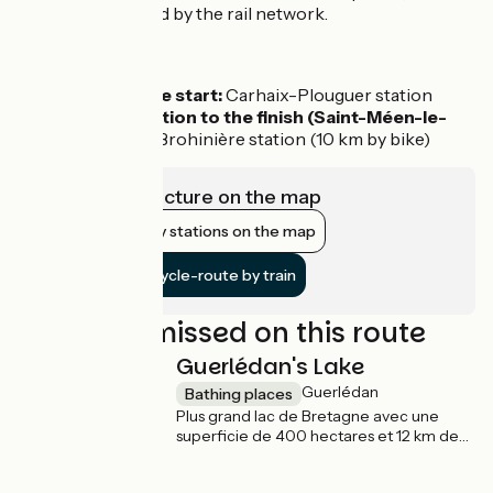
route is not served by the rail network.
Access by train
To reach the start:
Carhaix-Plouguer station
Nearest station to the finish (Saint-Méen-le-
Grand):
La Brohinière station (10 km by bike)
View infrastructure on the map
Show nearby stations on the map
Get to the cycle-route by train
Not to be missed on this route
Guerlédan's Lake
Guerlédan
Bathing places
Plus grand lac de Bretagne avec une
superficie de 400 hectares et 12 km de
longueur, le lac de Guerlédan se niche au
cœur du massif forestier de Quénécan,