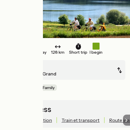
One way
128 km
Short trip
I begin
Carhaix
St-Méen-le-Grand
Old railway
Family
Quick access
Technical information
Train et transport
Route ide