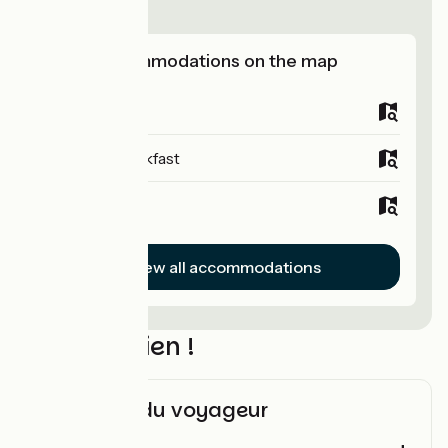
Brittany!
View accommodations on the map
Campsites
Bed and breakfast
Hotels
View all accommodations
N’oubliez rien !
Check-list du voyageur