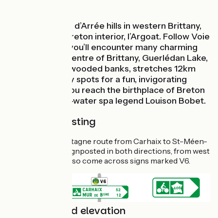
From the Monts d’Arrée hills in western Brittany,
cycle into the Breton interior, l’Argoat. Follow Voie
6, Route 6, and you’ll encounter many charming
villages. In the centre of Brittany, Guerlédan Lake,
surrounded by wooded banks, stretches 12km
and offers many spots for a fun, invigorating
pause before you reach the birthplace of Breton
cycling and sea-water spa legend Louison Bobet.
Route signposting
The Voie 406 Bretagne route from Carhaix to St-Méen-
le-Grand is fully signposted in both directions, from west
to east. You may also come across signs marked V6.
Gradients and elevation