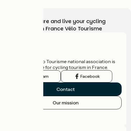
Tire tique
Gants
Serviette pour essuyer la condensation
Vielle brosse à dent (pour nettoyer)
Sérum physiologique (yeux)
Chaussettes
Collier de serrage
Choose, prepare and live your cycling
Sous-vêtements
adventure with France Vélo Tourisme
Une clé anglaise
Antivol
Who are we?
The France Vélo Tourisme national association is
the official guide for cycling tourism in France.
Instagram
Facebook
Contact
Our mission
Press area
Pro area