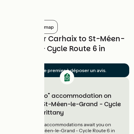
entre Mûr-de-Bretagne et l’Abbaye de
Bon Repos. Un véritable océan d'eau
douce lové dans une vallée encaissée qui
donne des allures de petite montagne !
Show all on the map
Reviews for Carhaix to St-Méen-
le-Grand - Cycle Route 6 in
Brittany
Soyez le premier à déposer un avis.
"Accueil Vélo" accommodation on
Carhaix to St-Méen-le-Grand - Cycle
Route 6 in Brittany
14
Accueil Vélo
accommodations await you on
Carhaix to St-Méen-le-Grand - Cycle Route 6 in