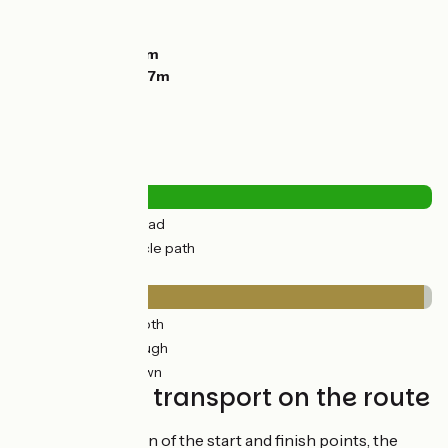
Ascents:
596m
Descents:
614m
Lowest point:
83m
Highest point:
237m
Road types
12km
(10%) By road
115km
(90%) Cycle path
Surface
10km
(8%) Smooth
115km
(90%) Rough
3km
(2%) Unknown
Trains and transport on the route
With the exception of the start and finish points, the