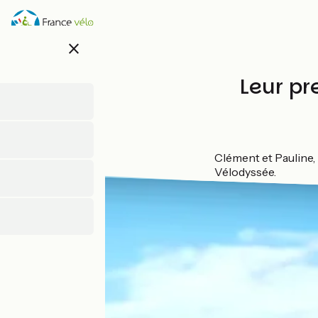
Skip
to
main
close
content
Leur pr
Premier voyage
Clément et Pauline, 
Vélodyssée.