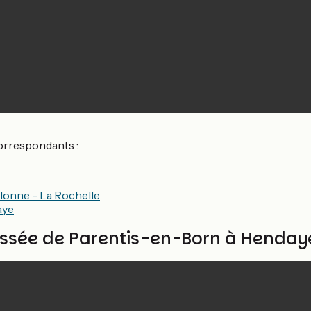
orrespondants :
Olonne - La Rochelle
aye
yssée de Parentis-en-Born à Henday