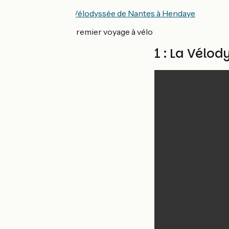
Itinéraire :
La Vélodyssée de Nantes à Hendaye
Expérience :
premier voyage à vélo
1 : La Vélo