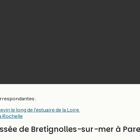
orrespondantes :
vin le long de l'estuaire de la Loire
a Rochelle
yssée de Bretignolles-sur-mer à Par