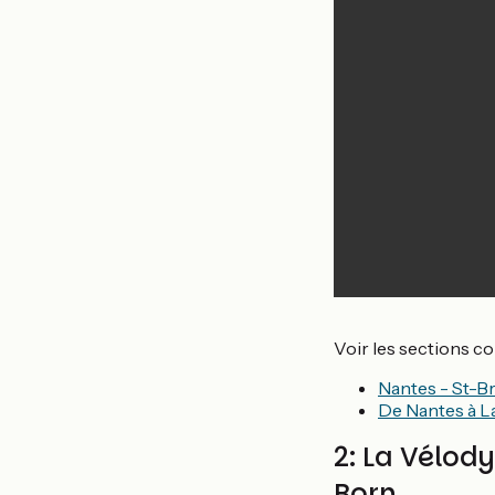
Voir les sections c
Nantes - St-Bre
De Nantes à L
2: La Vélod
Born